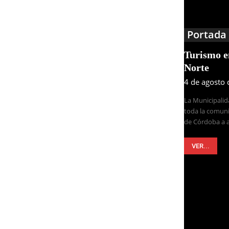
Portada
Turismo 
Norte
4 de agosto
La Municipalid
toda la comuni
de Córdoba a a
VER...