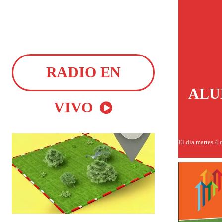
RADIO EN
ALU
VIVO
El día martes 4 