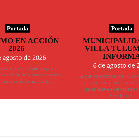
Portada
Portada
SMO EN ACCIÓN
MUNICIPALID
2026
VILLA TULU
INFORM
e agosto de 2026
6 de agosto de 
 Quilino y Villa Quilino dijeron
 5ta edición de Turismo en Acción,
La Municipalidad de Villa Tulum
ncuentro que reunió a todo...
ya se encuentra habilitado el 
realizar el DNI en el Registro C
municipio se...