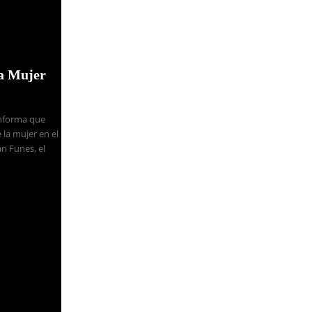
la Mujer
Informa que
 la mujer en el
n Funes, el