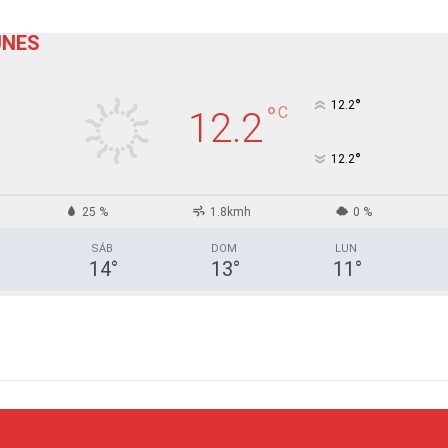
UNES
°
12.2
°
C
12.2
°
12.2
25 %
1.8kmh
0 %
SÁB
DOM
LUN
14
°
13
°
11
°