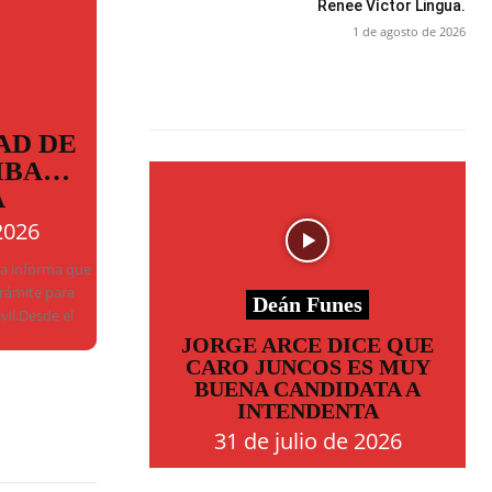
Renee Víctor Lingua.
1 de agosto de 2026
AD DE
MBA…
A
2026
ba informa que
trámite para
Deán Funes
ivil.Desde el
JORGE ARCE DICE QUE
CARO JUNCOS ES MUY
BUENA CANDIDATA A
INTENDENTA
31 de julio de 2026