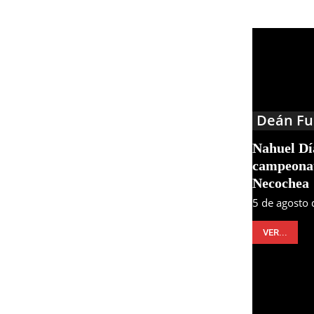
Deán Fu
Nahuel Día
campeonat
Necochea
5 de agosto
VER...