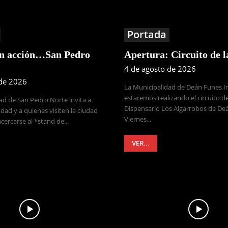
Portada
en acción…San Pedro
Apertura: Circuito de 
4 de agosto de 2026
 de 2026
La Municipalidad de Deán Funes 
estaremos realizando el circuito de
ad de San Pedro Norte invita a
Dispensario Los Algarrobos de Deá
dad y a quienes visiten la ciudad
Viernes...
cercarse al *stand de...
VER...