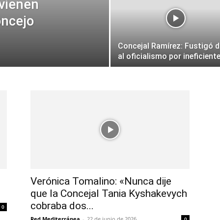
vienen
oncejo
Concejal Ramírez: Fustigó 
al oficialismo por ineficient
Verónica Tomalino: «Nunca dije
que la Concejal Tania Kyshakevych
cobraba dos...
0
Red Mediterránea
-
22 de junio de 2026
0