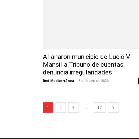
Allanaron municipio de Lucio V.
Mansilla Tribuno de cuentas
denuncia irregularidades
Red Mediterránea
-
6 de mayo de 2026
...
1
2
3
17