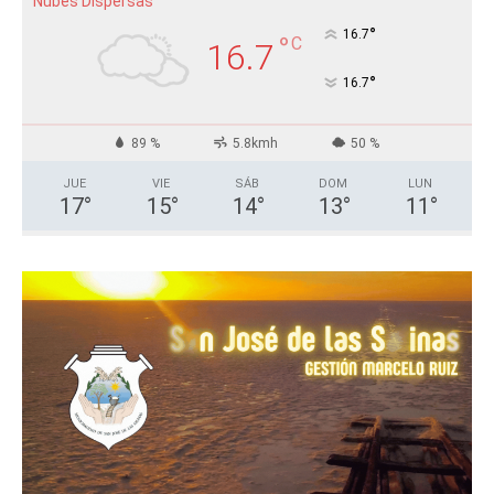
Nubes Dispersas
°
16.7
°
C
16.7
°
16.7
89 %
5.8kmh
50 %
JUE
VIE
SÁB
DOM
LUN
17
°
15
°
14
°
13
°
11
°