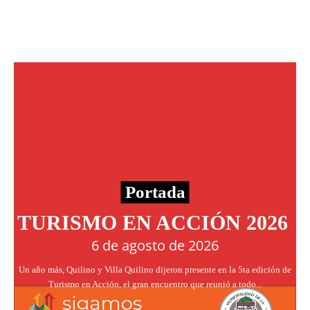
Portada
TURISMO EN ACCIÓN 2026
6 de agosto de 2026
Un año más, Quilino y Villa Quilino dijeron presente en la 5ta edición de
Turismo en Acción, el gran encuentro que reunió a todo...