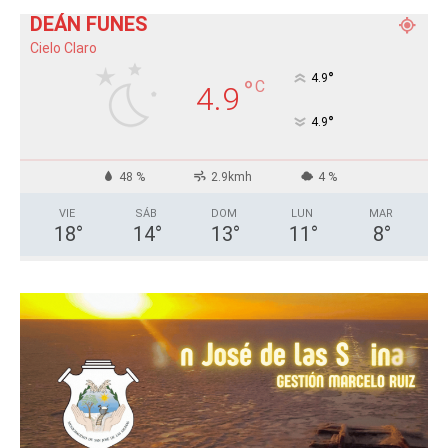
DEÁN FUNES
Cielo Claro
°
4.9
°
C
4.9
°
4.9
48 %
2.9kmh
4 %
VIE
SÁB
DOM
LUN
MAR
18
°
14
°
13
°
11
°
8
°