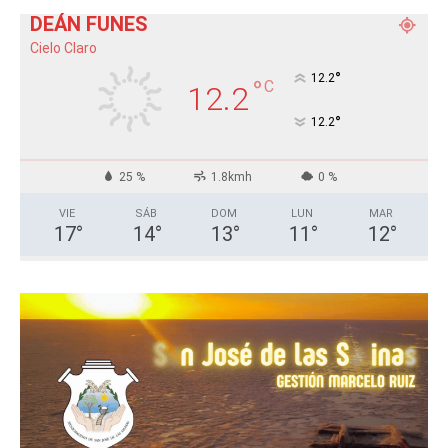
DEÁN FUNES
Cielo Claro
°
12.2
°
C
12.2
°
12.2
25 %
1.8kmh
0 %
VIE
SÁB
DOM
LUN
MAR
17
°
14
°
13
°
11
°
12
°