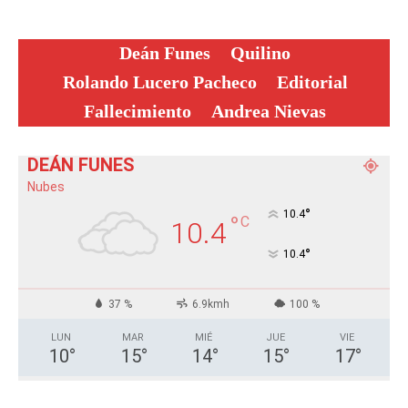
Deán Funes
Quilino
Rolando Lucero Pacheco
Editorial
Fallecimiento
Andrea Nievas
DEÁN FUNES
Nubes
°
10.4
°
C
10.4
°
10.4
37 %
6.9kmh
100 %
LUN
MAR
MIÉ
JUE
VIE
10
°
15
°
14
°
15
°
17
°