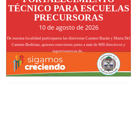
TÉCNICO PARA ESCUELAS
PRECURSORAS
10 de agosto de 2026
De nuestra localidad participaron las directoras Carmen Bazán y Maria Del
Carmen Bedirian, quienes estuvieron junto a más de 800 directivos y
supervisores/as de...