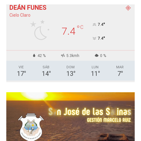
DEÁN FUNES
Cielo Claro
°
7.4
°
C
7.4
°
7.4
42 %
5.3kmh
0 %
VIE
SÁB
DOM
LUN
MAR
17
°
14
°
13
°
11
°
7
°