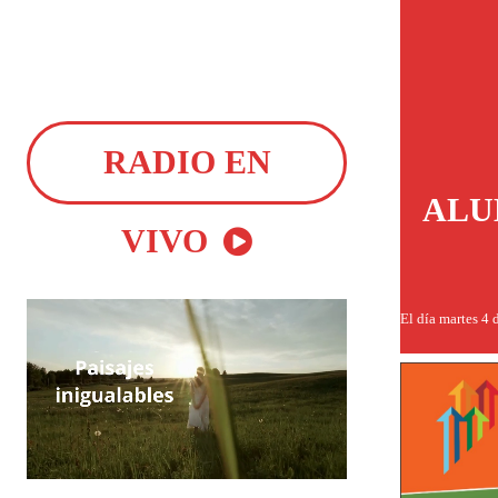
RADIO EN
ALU
VIVO
El día martes 4 