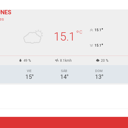
UNES
es
°
15.1
°
C
15.1
°
15.1
49 %
8.1kmh
20 %
VIE
SÁB
DOM
15
°
14
°
13
°