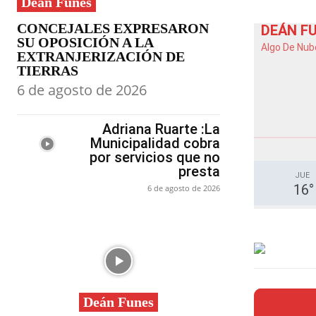
Deán Funes
CONCEJALES EXPRESARON
DEÁN F
SU OPOSICIÓN A LA
Algo De Nub
EXTRANJERIZACIÓN DE
TIERRAS
6 de agosto de 2026
Adriana Ruarte :La
Municipalidad cobra
por servicios que no
presta
JUE
16
°
6 de agosto de 2026
Deán Funes