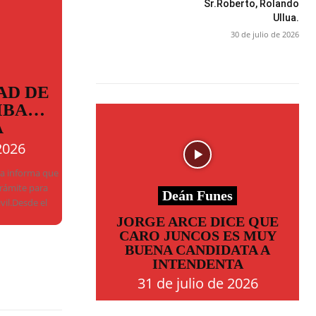
Sr.Roberto, Rolando
Ullua.
30 de julio de 2026
AD DE
MBA…
A
2026
ba informa que
trámite para
Deán Funes
ivil.Desde el
JORGE ARCE DICE QUE
CARO JUNCOS ES MUY
BUENA CANDIDATA A
INTENDENTA
31 de julio de 2026