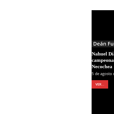
Deán Fu
Nahuel Día
campeonat
Necochea
5 de agosto
VER...