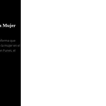
la Mujer
Informa que
 la mujer en el
n Funes, el