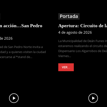
Portada
en acción…San Pedro
Apertura: Circuito de 
4 de agosto de 2026
 de 2026
La Municipalidad de Deán Funes 
estaremos realizando el circuito de
ad de San Pedro Norte invita a
Dispensario Los Algarrobos de Deá
dad y a quienes visiten la ciudad
Viernes...
cercarse al *stand de...
VER...