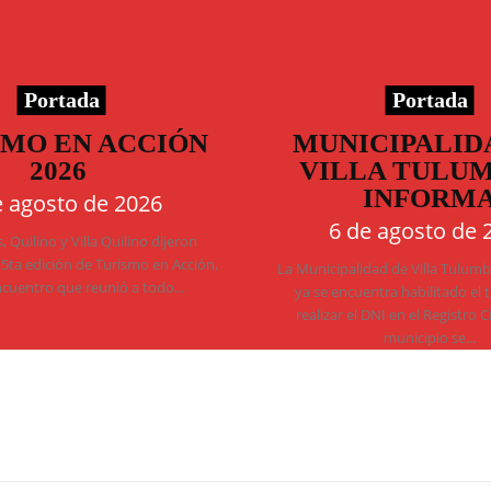
Portada
Portada
SMO EN ACCIÓN
MUNICIPALID
2026
VILLA TULU
INFORM
e agosto de 2026
6 de agosto de 
 Quilino y Villa Quilino dijeron
 5ta edición de Turismo en Acción,
La Municipalidad de Villa Tulum
ncuentro que reunió a todo...
ya se encuentra habilitado el 
realizar el DNI en el Registro C
municipio se...