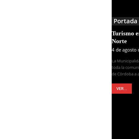
Portada
Turismo 
Norte
4 de agosto
La Municipalid
toda la comuni
de Córdoba a a
VER...