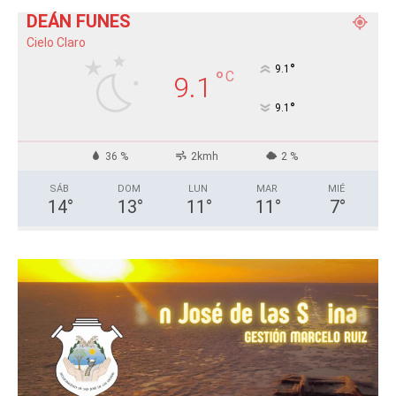
DEÁN FUNES
Cielo Claro
°
9.1
°
C
9.1
°
9.1
36 %
2kmh
2 %
SÁB
DOM
LUN
MAR
MIÉ
14
°
13
°
11
°
11
°
7
°