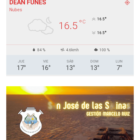
DEÁN FUNES
Nubes
°
16.5
°
C
16.5
°
16.5
84 %
4.6kmh
100 %
JUE
VIE
SÁB
DOM
LUN
17
°
16
°
13
°
13
°
7
°