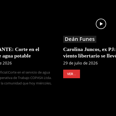
Deán Funes
TE: Corte en el
Carolina Juncos, ex PJ:
e agua potable
viento libertario se llev
de 2026
29 de julio de 2026
cial:Corte en el servicio de agua
VER...
perativa de Trabajo COPASA Ltda.
 la comunidad que hoy miércoles,