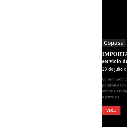
Copasa
IMPORTAN
servicio d
29 de julio 
Comunicado Ofi
potableLa Coo
informa a toda
a partir de...
VER...