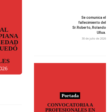
Se comunica el
fallecimiento del
Sr.Roberto, Rolando
 AL
Ullua.
PIANA
30 de julio de 2026
LEDAD
QUEDÓ
LES
2026
Portada
CONVOCATORIA A
PROFESIONALES EN