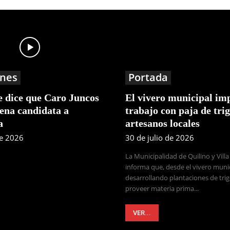
nes
Portada
e dice que Caro Juncos
El vivero municipal imp
ena candidata a
trabajo con paja de tri
a
artesanos locales
de 2026
30 de julio de 2026
La Municipalidad de Quilino y Villa
informa que, desde el vivero munic
desarrollando plantaciones de tri
proveer materia prima...
VER...