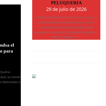
PELUQUERIA
29 de julio de 2026
La Municipalidad de Deán Funes convoca a
profesionales en peluquería que deseen
sumarse a las propuestas de formación
destinadas a nuestra comunidad.Requisitos:*
Título habilitante.*...
ulsa el
go para
 Quilino
ipal, se vienen
go destinadas a