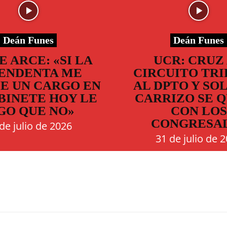
Deán Funes
Deán Funes
 ARCE: «SI LA
UCR: CRUZ
ENDENTA ME
CIRCUITO TRI
E UN CARGO EN
AL DPTO Y SO
BINETE HOY LE
CARRIZO SE 
GO QUE NO»
CON LOS
CONGRESA
de julio de 2026
31 de julio de 