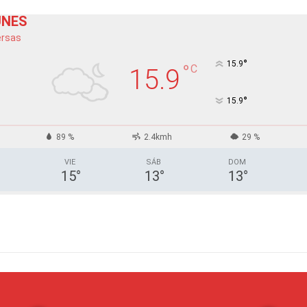
UNES
ersas
°
15.9
°
C
15.9
°
15.9
89 %
2.4kmh
29 %
VIE
SÁB
DOM
15
°
13
°
13
°