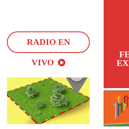
RADIO EN
F
VIVO
EX