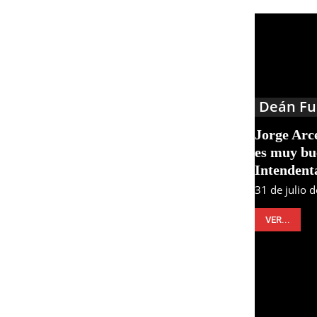
Deán Fu
Jorge Arc
es muy bu
Intendent
31 de julio 
VER...