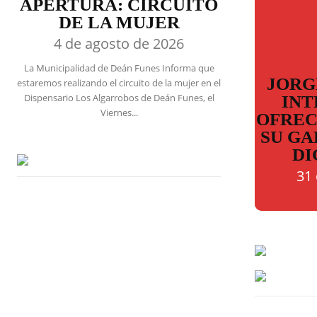
APERTURA: CIRCUITO
DE LA MUJER
4 de agosto de 2026
La Municipalidad de Deán Funes Informa que
JORGE
estaremos realizando el circuito de la mujer en el
Dispensario Los Algarrobos de Deán Funes, el
INT
Viernes...
OFREC
SU GA
DI
31 