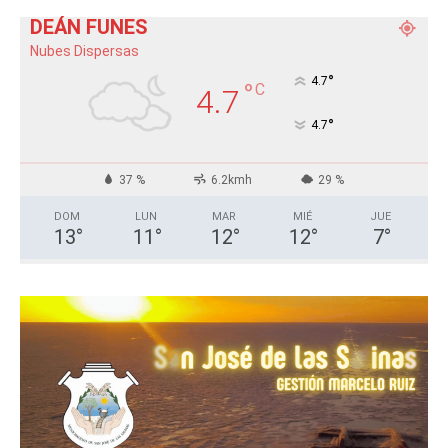
DEÁN FUNES
Nubes Dispersas
°
4.7
°
C
4.7
°
4.7
37 %
6.2kmh
29 %
DOM
LUN
MAR
MIÉ
JUE
13
°
11
°
12
°
12
°
7
°