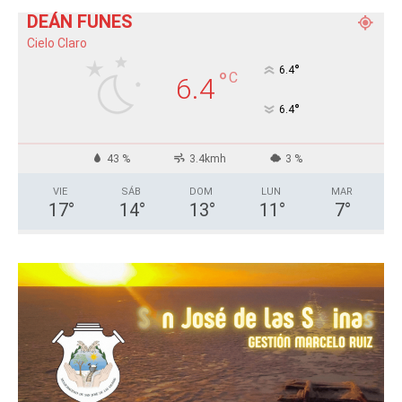
DEÁN FUNES
Cielo Claro
°
6.4
°
C
6.4
°
6.4
43 %
3.4kmh
3 %
VIE
SÁB
DOM
LUN
MAR
17
°
14
°
13
°
11
°
7
°