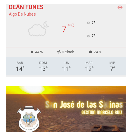
DEÁN FUNES
Algo De Nubes
°
7
°
C
7
°
7
44 %
3.2kmh
24 %
SÁB
DOM
LUN
MAR
MIÉ
14
°
13
°
11
°
12
°
7
°