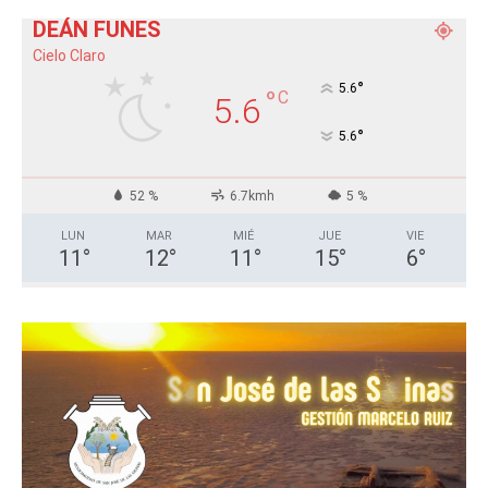
DEÁN FUNES
Cielo Claro
°
5.6
°
C
5.6
°
5.6
52 %
6.7kmh
5 %
LUN
MAR
MIÉ
JUE
VIE
11
°
12
°
11
°
15
°
6
°