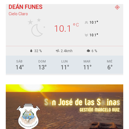
DEÁN FUNES
Cielo Claro
°
10.1
°
C
10.1
°
10.1
32 %
2.4kmh
6 %
SÁB
DOM
LUN
MAR
MIÉ
14
°
13
°
11
°
11
°
6
°