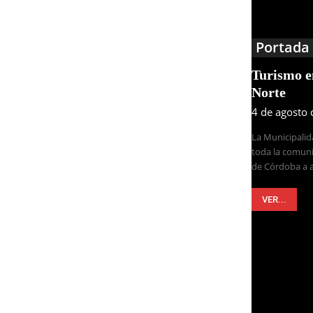
Portada
Turismo 
Norte
4 de agosto
La Municipalid
toda la comuni
de Córdoba a a
VER...