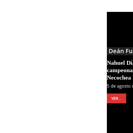
Deán Fu
Nahuel Día
campeonat
Necochea
5 de agosto
VER...