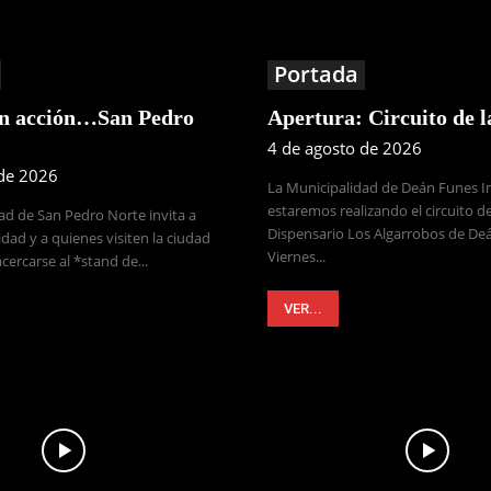
Portada
en acción…San Pedro
Apertura: Circuito de 
4 de agosto de 2026
 de 2026
La Municipalidad de Deán Funes 
estaremos realizando el circuito de
ad de San Pedro Norte invita a
Dispensario Los Algarrobos de Deá
dad y a quienes visiten la ciudad
Viernes...
cercarse al *stand de...
VER...