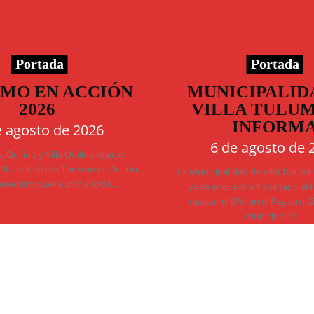
Portada
Portada
SMO EN ACCIÓN
MUNICIPALID
2026
VILLA TULU
INFORM
e agosto de 2026
6 de agosto de 
 Quilino y Villa Quilino dijeron
 5ta edición de Turismo en Acción,
La Municipalidad de Villa Tulum
ncuentro que reunió a todo...
ya se encuentra habilitado el 
realizar el DNI en el Registro C
municipio se...