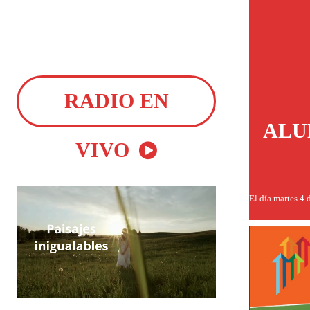
RADIO EN
ALU
VIVO
El día martes 4 