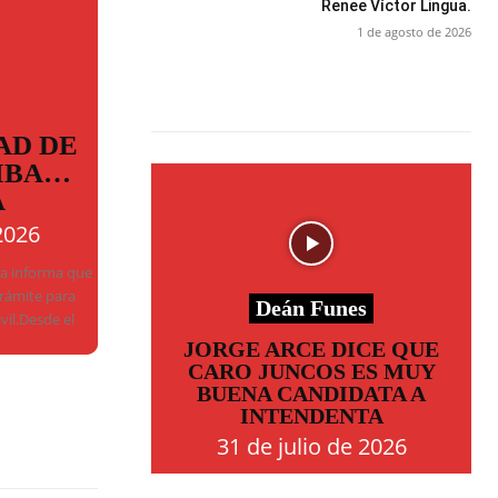
Renee Víctor Lingua.
1 de agosto de 2026
AD DE
MBA…
A
2026
ba informa que
trámite para
Deán Funes
ivil.Desde el
JORGE ARCE DICE QUE
CARO JUNCOS ES MUY
BUENA CANDIDATA A
INTENDENTA
31 de julio de 2026