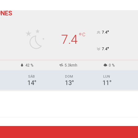
UNES
°
7.4
°
C
7.4
°
7.4
42 %
5.3kmh
0 %
SÁB
DOM
LUN
14
°
13
°
11
°