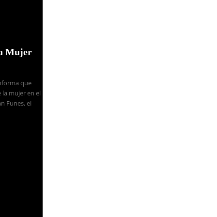
la Mujer
Informa que
 la mujer en el
n Funes, el