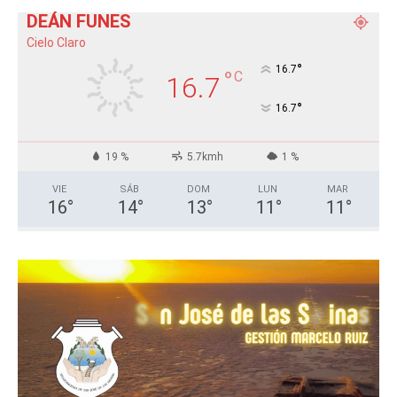
DEÁN FUNES
Cielo Claro
°
16.7
°
C
16.7
°
16.7
19 %
5.7kmh
1 %
VIE
SÁB
DOM
LUN
MAR
16
°
14
°
13
°
11
°
11
°