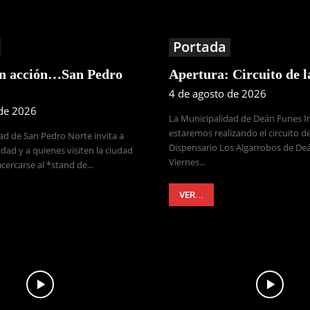
Portada
en acción…San Pedro
Apertura: Circuito de 
4 de agosto de 2026
 de 2026
La Municipalidad de Deán Funes 
estaremos realizando el circuito de
ad de San Pedro Norte invita a
Dispensario Los Algarrobos de Deá
dad y a quienes visiten la ciudad
Viernes...
cercarse al *stand de...
VER...