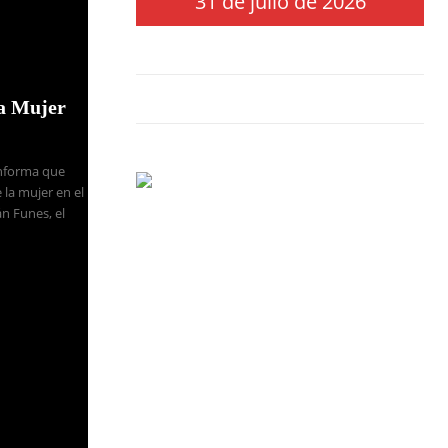
31 de julio de 2026
la Mujer
Informa que
 la mujer en el
n Funes, el