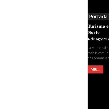
Portada
Turismo 
Norte
4 de agosto
La Municipalid
toda la comuni
de Córdoba a a
VER...