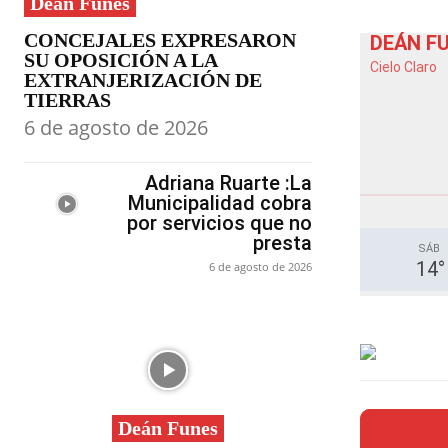
Deán Funes
CONCEJALES EXPRESARON
DEÁN F
SU OPOSICIÓN A LA
Cielo Claro
EXTRANJERIZACIÓN DE
TIERRAS
6 de agosto de 2026
Adriana Ruarte :La
Municipalidad cobra
por servicios que no
presta
SÁB
14
°
6 de agosto de 2026
Deán Funes