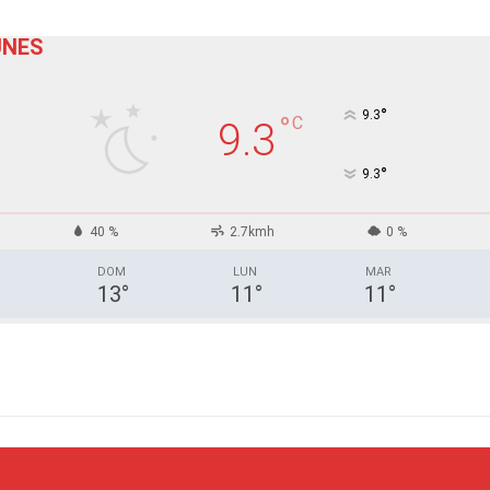
UNES
°
9.3
°
C
9.3
°
9.3
40 %
2.7kmh
0 %
DOM
LUN
MAR
13
°
11
°
11
°