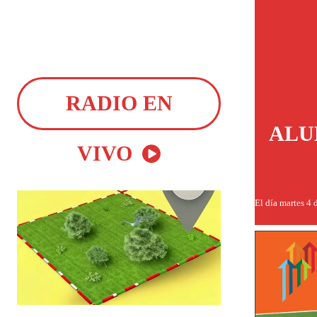
RADIO EN
ALU
VIVO
El día martes 4 