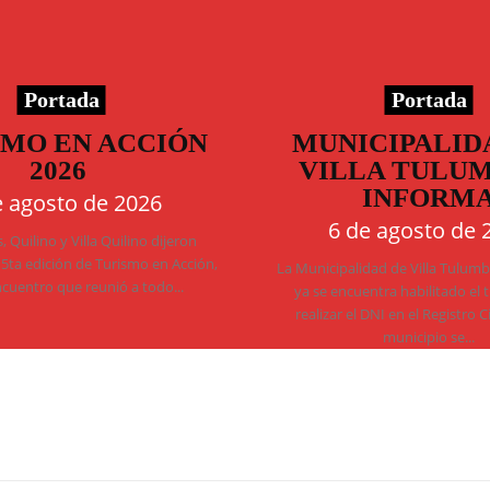
Portada
Portada
SMO EN ACCIÓN
MUNICIPALID
2026
VILLA TULU
INFORM
e agosto de 2026
6 de agosto de 
 Quilino y Villa Quilino dijeron
 5ta edición de Turismo en Acción,
La Municipalidad de Villa Tulum
ncuentro que reunió a todo...
ya se encuentra habilitado el 
realizar el DNI en el Registro C
municipio se...