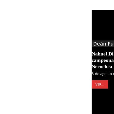
Deán Fu
Nahuel Día
campeonat
Necochea
5 de agosto
VER...