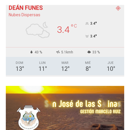
DEÁN FUNES
Nubes Dispersas
°
3.4
°
C
3.4
°
3.4
43 %
5.1kmh
33 %
DOM
LUN
MAR
MIÉ
JUE
13
°
11
°
12
°
8
°
10
°