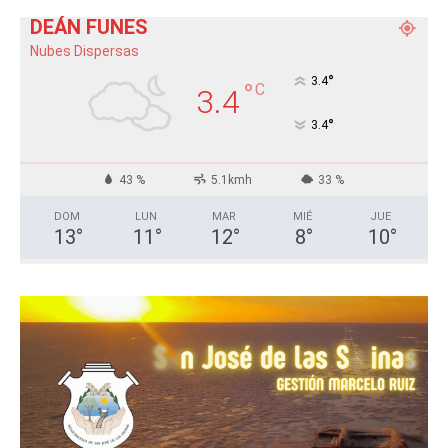
DEÁN FUNES
Nubes Dispersas
°
3.4
°
C
3.4
°
3.4
43 %
5.1kmh
33 %
DOM
LUN
MAR
MIÉ
JUE
13
°
11
°
12
°
8
°
10
°