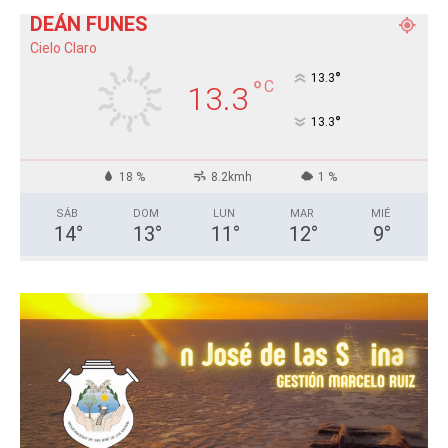
DEÁN FUNES
Cielo Claro
°
13.3
°
C
13.3
°
13.3
18 %
8.2kmh
1 %
SÁB
DOM
LUN
MAR
MIÉ
14
°
13
°
11
°
12
°
9
°