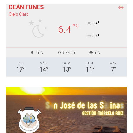
DEÁN FUNES
Cielo Claro
°
6.4
°
C
6.4
°
6.4
43 %
3.4kmh
3 %
VIE
SÁB
DOM
LUN
MAR
17
°
14
°
13
°
11
°
7
°