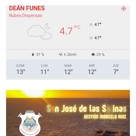
DEÁN FUNES
Nubes Dispersas
°
4.7
°
C
4.7
°
4.7
37 %
6.2kmh
29 %
DOM
LUN
MAR
MIÉ
JUE
13
°
11
°
12
°
12
°
7
°