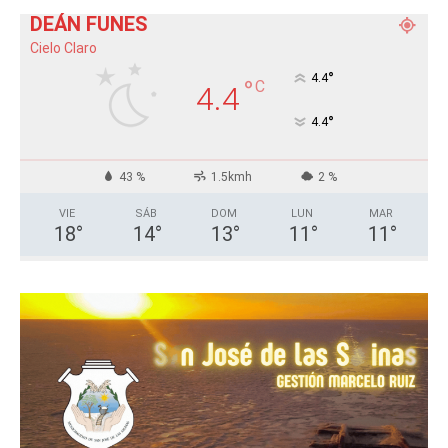
DEÁN FUNES
Cielo Claro
°
4.4
°
C
4.4
°
4.4
43 %
1.5kmh
2 %
VIE
SÁB
DOM
LUN
MAR
18
°
14
°
13
°
11
°
11
°