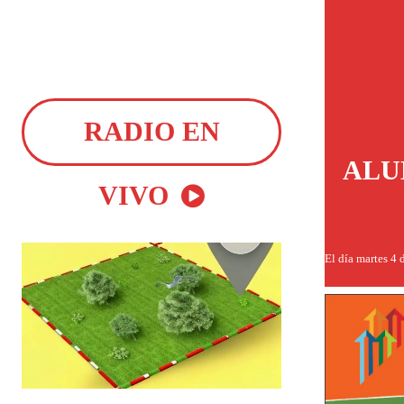
RADIO EN
ALU
VIVO
El día martes 4 