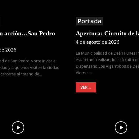
Portada
en acción…San Pedro
Apertura: Circuito de 
4 de agosto de 2026
 de 2026
La Municipalidad de Deán Funes 
estaremos realizando el circuito de
ad de San Pedro Norte invita a
Dispensario Los Algarrobos de Deá
dad y a quienes visiten la ciudad
Viernes...
cercarse al *stand de...
VER...