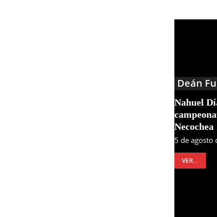
Deán Fu
Nahuel Día
campeonat
Necochea
5 de agosto
VER...