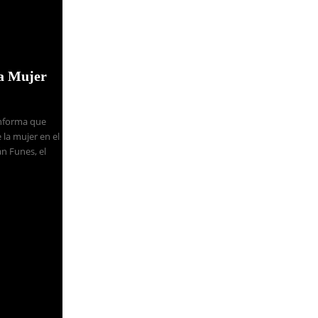
la Mujer
Informa que
 la mujer en el
n Funes, el