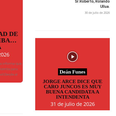
Sr.Roberto, Rolando
Ullua.
30 de julio de 2026
AD DE
MBA…
A
2026
ba informa que
trámite para
Deán Funes
ivil.Desde el
JORGE ARCE DICE QUE
CARO JUNCOS ES MUY
BUENA CANDIDATA A
INTENDENTA
31 de julio de 2026