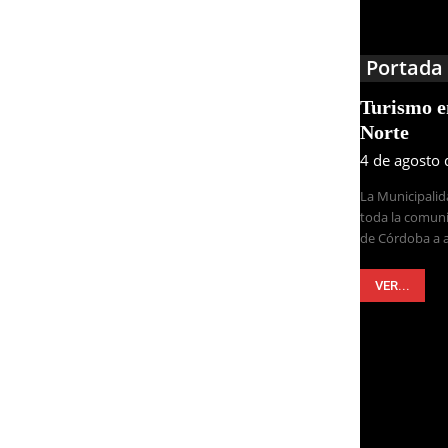
Portada
Turismo 
Norte
4 de agosto
La Municipalid
toda la comuni
de Córdoba a a
VER...