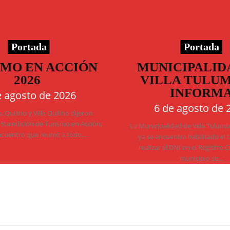
Portada
Portada
SMO EN ACCIÓN
MUNICIPALID
2026
VILLA TULU
INFORM
e agosto de 2026
6 de agosto de 
 Quilino y Villa Quilino dijeron
 5ta edición de Turismo en Acción,
La Municipalidad de Villa Tulum
ncuentro que reunió a todo...
ya se encuentra habilitado el 
realizar el DNI en el Registro C
municipio se...