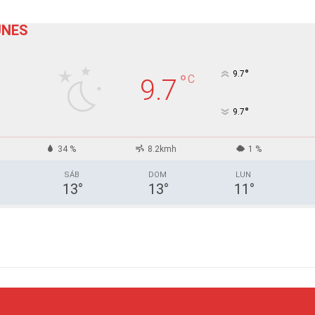
UNES
°
9.7
°
C
9.7
°
9.7
34 %
8.2kmh
1 %
SÁB
DOM
LUN
13
°
13
°
11
°