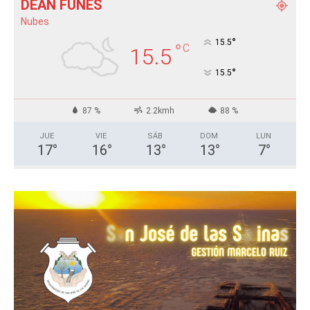
DEÁN FUNES
Nubes
°
15.5
°
C
15.5
°
15.5
87 %
2.2kmh
88 %
JUE
VIE
SÁB
DOM
LUN
17
°
16
°
13
°
13
°
7
°