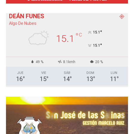
DEÁN FUNES
Algo De Nubes
°
15.1
°
C
15.1
°
15.1
49 %
8.1kmh
20 %
JUE
VIE
SÁB
DOM
LUN
16
°
15
°
14
°
13
°
11
°