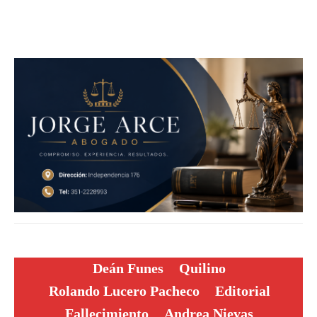
Deán Funes
Quilino
Rolando Lucero Pacheco
Editorial
Fallecimiento
Andrea Nievas