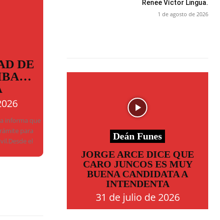
Renee Víctor Lingua.
1 de agosto de 2026
AD DE
MBA…
A
2026
ba informa que
trámite para
Deán Funes
ivil.Desde el
JORGE ARCE DICE QUE
CARO JUNCOS ES MUY
BUENA CANDIDATA A
INTENDENTA
31 de julio de 2026