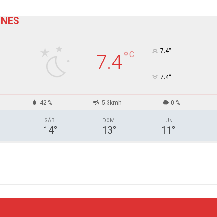
UNES
°
7.4
°
C
7.4
°
7.4
42 %
5.3kmh
0 %
SÁB
DOM
LUN
14
°
13
°
11
°