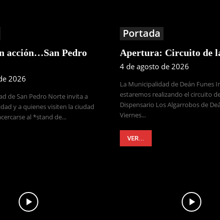
Portada
en acción…San Pedro
Apertura: Circuito de 
4 de agosto de 2026
 de 2026
La Municipalidad de Deán Funes 
estaremos realizando el circuito de
ad de San Pedro Norte invita a
Dispensario Los Algarrobos de Deá
dad y a quienes visiten la ciudad
Viernes...
cercarse al *stand de...
VER...