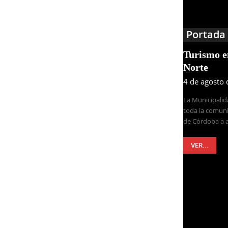
Portada
Turismo 
Norte
4 de agosto
La Municipalid
toda la comuni
de Córdoba a a
VER...