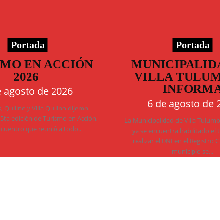
Portada
Portada
SMO EN ACCIÓN
MUNICIPALID
2026
VILLA TULU
INFORM
e agosto de 2026
6 de agosto de 
 Quilino y Villa Quilino dijeron
 5ta edición de Turismo en Acción,
La Municipalidad de Villa Tulum
ncuentro que reunió a todo...
ya se encuentra habilitado el 
realizar el DNI en el Registro C
municipio se...