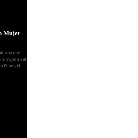
la Mujer
Informa que
 la mujer en el
n Funes, el