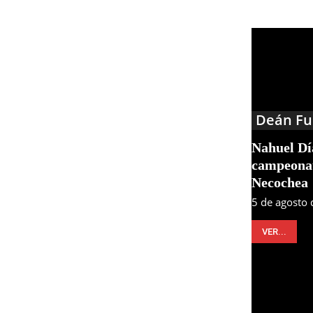
Deán Fu
Nahuel Día
campeonat
Necochea
5 de agosto
VER...