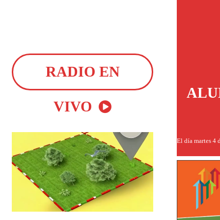
RADIO EN
ALU
VIVO
El día martes 4 