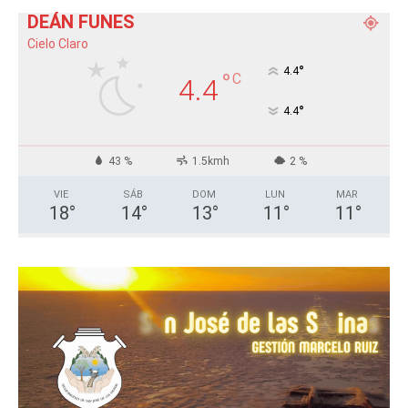
DEÁN FUNES
Cielo Claro
°
4.4
°
C
4.4
°
4.4
43 %
1.5kmh
2 %
VIE
SÁB
DOM
LUN
MAR
18
°
14
°
13
°
11
°
11
°