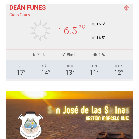
DEÁN FUNES
Cielo Claro
°
16.5
°
C
16.5
°
16.5
21 %
5kmh
1 %
VIE
SÁB
DOM
LUN
MAR
17
°
14
°
13
°
11
°
12
°