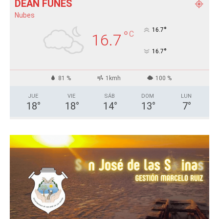
DEÁN FUNES
Nubes
°
16.7
°
C
16.7
°
16.7
81 %
1kmh
100 %
JUE
VIE
SÁB
DOM
LUN
18
°
18
°
14
°
13
°
7
°