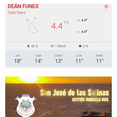
DEÁN FUNES
Cielo Claro
°
4.4
°
C
4.4
°
4.4
43 %
1.5kmh
2 %
VIE
SÁB
DOM
LUN
MAR
18
°
14
°
13
°
11
°
11
°