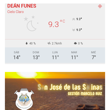
DEÁN FUNES
Cielo Claro
°
9.3
°
C
9.3
°
9.3
40 %
2.7kmh
0 %
SÁB
DOM
LUN
MAR
MIÉ
14
°
13
°
11
°
11
°
7
°