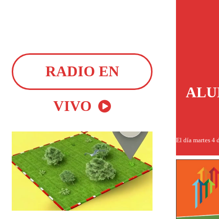
RADIO EN
ALU
VIVO
El día martes 4 