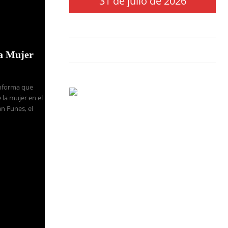
31 de julio de 2026
la Mujer
Informa que
 la mujer en el
n Funes, el