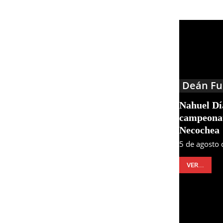
Deán Fu
Nahuel Día
campeonat
Necochea
5 de agosto
VER...