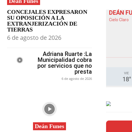
Deán Funes
CONCEJALES EXPRESARON
DEÁN F
SU OPOSICIÓN A LA
Cielo Claro
EXTRANJERIZACIÓN DE
TIERRAS
6 de agosto de 2026
Adriana Ruarte :La
Municipalidad cobra
por servicios que no
presta
VIE
18
°
6 de agosto de 2026
Deán Funes