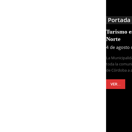
Portada
Turismo 
Norte
4 de agosto
La Municipalid
toda la comuni
de Córdoba a a
VER...