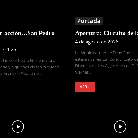
Portada
en acción…San Pedro
Apertura: Circuito de 
4 de agosto de 2026
 de 2026
La Municipalidad de Deán Funes 
estaremos realizando el circuito de
ad de San Pedro Norte invita a
Dispensario Los Algarrobos de Deá
dad y a quienes visiten la ciudad
Viernes...
cercarse al *stand de...
VER...