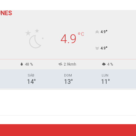
UNES
°
4.9
°
C
4.9
°
4.9
48 %
2.9kmh
4 %
SÁB
DOM
LUN
14
°
13
°
11
°