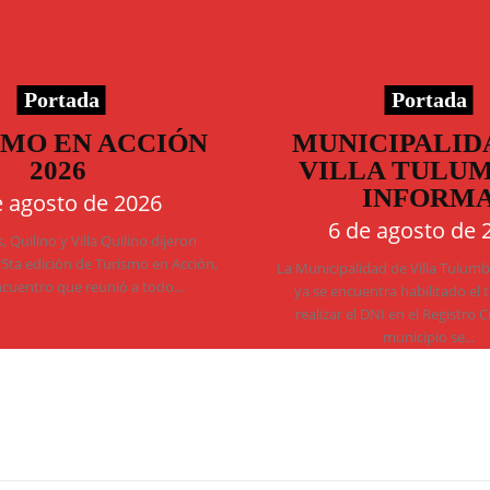
Portada
Portada
SMO EN ACCIÓN
MUNICIPALID
2026
VILLA TULU
INFORM
e agosto de 2026
6 de agosto de 
 Quilino y Villa Quilino dijeron
 5ta edición de Turismo en Acción,
La Municipalidad de Villa Tulum
ncuentro que reunió a todo...
ya se encuentra habilitado el 
realizar el DNI en el Registro C
municipio se...