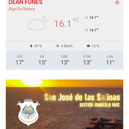
DEÁN FUNES
Algo De Nubes
°
16.1
°
C
16.1
°
16.1
95 %
4.3kmh
15 %
JUE
VIE
SÁB
DOM
LUN
17
°
15
°
13
°
13
°
11
°