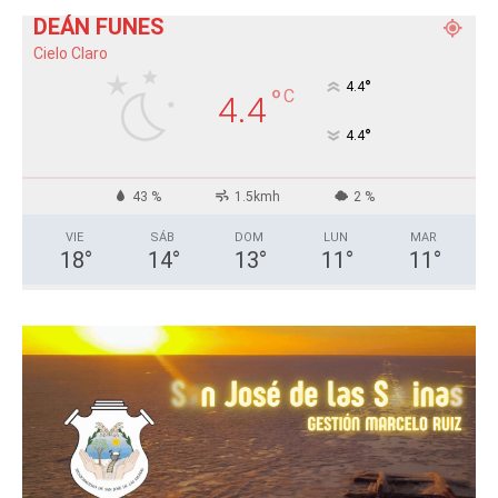
DEÁN FUNES
Cielo Claro
°
4.4
°
C
4.4
°
4.4
43 %
1.5kmh
2 %
VIE
SÁB
DOM
LUN
MAR
18
°
14
°
13
°
11
°
11
°