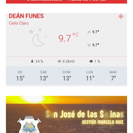
DEÁN FUNES
Cielo Claro
°
9.7
°
C
9.7
°
9.7
34 %
8.2kmh
1 %
VIE
SÁB
DOM
LUN
MAR
15
°
13
°
13
°
11
°
7
°