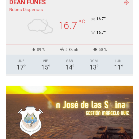
DEÁN FUNES
Nubes Dispersas
°
16.7
°
C
16.7
°
16.7
89 %
5.8kmh
50 %
JUE
VIE
SÁB
DOM
LUN
17
°
15
°
14
°
13
°
11
°