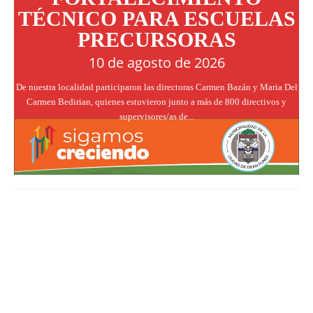
TÉCNICO PARA ESCUELAS
PRECURSORAS
10 de agosto de 2026
De nuestra localidad participaron las directoras Carmen Bazán y Maria Del
Carmen Bedirian, quienes estuvieron junto a más de 800 directivos y
supervisores/as de...