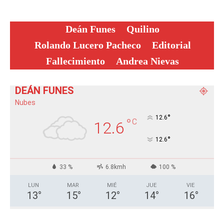
Deán Funes
Quilino
Rolando Lucero Pacheco
Editorial
Fallecimiento
Andrea Nievas
DEÁN FUNES
Nubes
°
12.6
°
C
12.6
°
12.6
33 %
6.8kmh
100 %
LUN
MAR
MIÉ
JUE
VIE
13
°
15
°
12
°
14
°
16
°