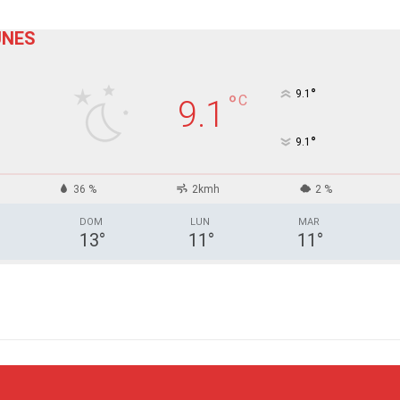
UNES
°
9.1
°
C
9.1
°
9.1
36 %
2kmh
2 %
DOM
LUN
MAR
13
°
11
°
11
°