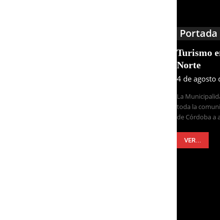
Portada
Turismo 
Norte
4 de agosto
La Municipalid
toda la comuni
de Córdoba a a
VER...