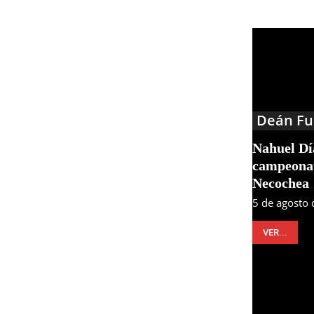
Deán Fu
Nahuel Día
campeonat
Necochea
5 de agosto
VER...