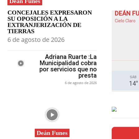
Deán Funes
CONCEJALES EXPRESARON
DEÁN F
SU OPOSICIÓN A LA
Cielo Claro
EXTRANJERIZACIÓN DE
TIERRAS
6 de agosto de 2026
Adriana Ruarte :La
Municipalidad cobra
por servicios que no
presta
SÁB
14
°
6 de agosto de 2026
Deán Funes