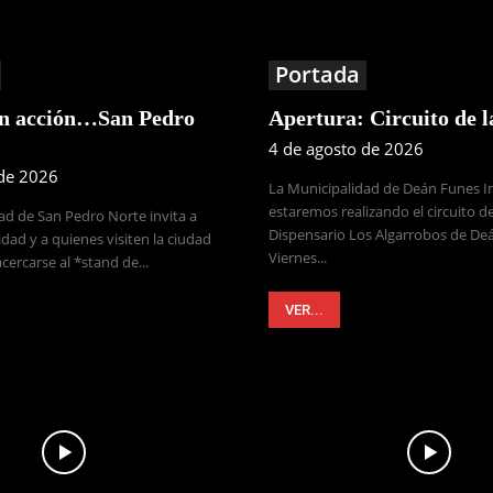
Portada
en acción…San Pedro
Apertura: Circuito de 
4 de agosto de 2026
 de 2026
La Municipalidad de Deán Funes 
estaremos realizando el circuito de
ad de San Pedro Norte invita a
Dispensario Los Algarrobos de Deá
dad y a quienes visiten la ciudad
Viernes...
cercarse al *stand de...
VER...