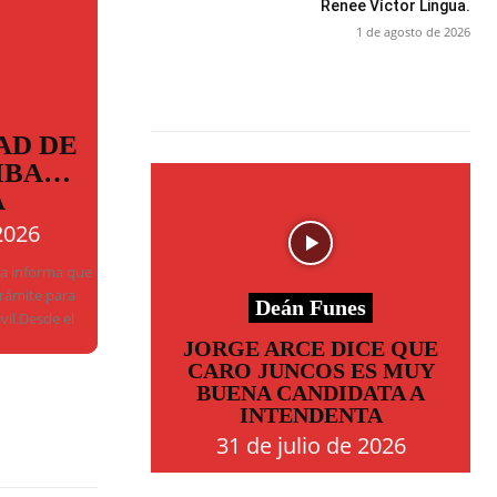
Renee Víctor Lingua.
1 de agosto de 2026
AD DE
MBA…
A
2026
ba informa que
trámite para
Deán Funes
ivil.Desde el
JORGE ARCE DICE QUE
CARO JUNCOS ES MUY
BUENA CANDIDATA A
INTENDENTA
31 de julio de 2026