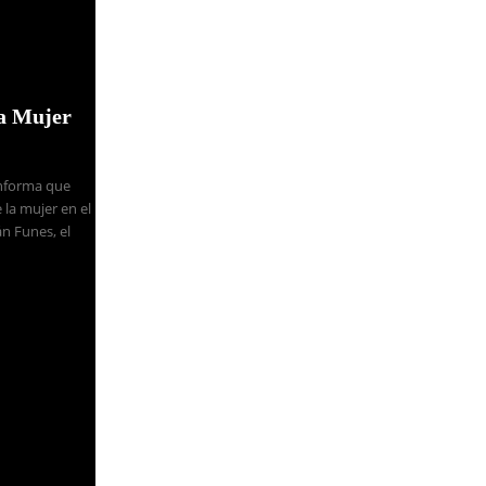
la Mujer
Informa que
 la mujer en el
n Funes, el