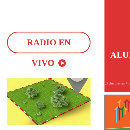
RADIO EN
ALU
VIVO
El día martes 4 