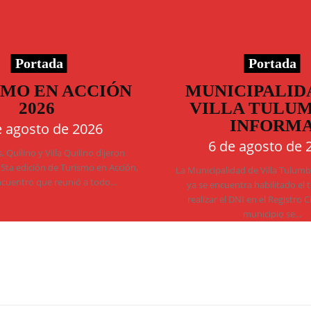
Portada
Portada
SMO EN ACCIÓN
MUNICIPALID
2026
VILLA TULU
INFORM
e agosto de 2026
6 de agosto de 
 Quilino y Villa Quilino dijeron
 5ta edición de Turismo en Acción,
La Municipalidad de Villa Tulum
ncuentro que reunió a todo...
ya se encuentra habilitado el 
realizar el DNI en el Registro C
municipio se...