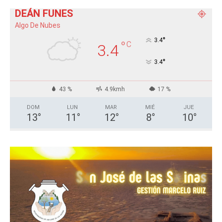
DEÁN FUNES
Algo De Nubes
°
3.4
°
C
3.4
°
3.4
43 %
4.9kmh
17 %
DOM
LUN
MAR
MIÉ
JUE
13
°
11
°
12
°
8
°
10
°