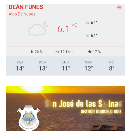
DEÁN FUNES
Algo De Nubes
°
6.1
°
C
6.1
°
6.1
26 %
12.1kmh
17 %
SÁB
DOM
LUN
MAR
MIÉ
14
°
13
°
11
°
12
°
8
°