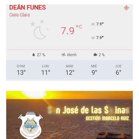
DEÁN FUNES
Cielo Claro
°
7.9
°
C
7.9
°
7.9
27 %
6kmh
2 %
DOM
LUN
MAR
MIÉ
JUE
13
°
11
°
12
°
9
°
6
°