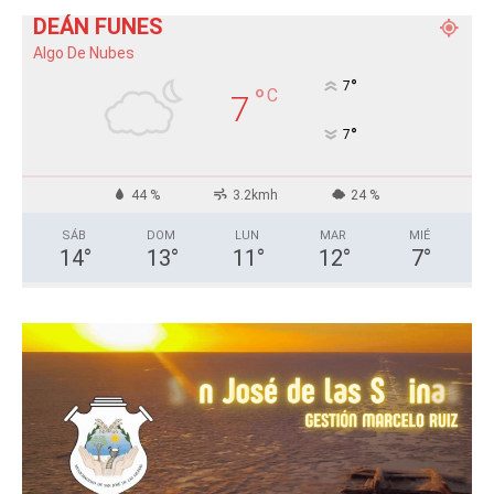
DEÁN FUNES
Algo De Nubes
°
7
°
C
7
°
7
44 %
3.2kmh
24 %
SÁB
DOM
LUN
MAR
MIÉ
14
°
13
°
11
°
12
°
7
°