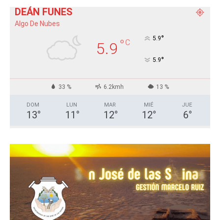
DEÁN FUNES
Algo De Nubes
°
5.9
°
C
5.9
°
5.9
33 %
6.2kmh
13 %
DOM
LUN
MAR
MIÉ
JUE
13
°
11
°
12
°
12
°
6
°