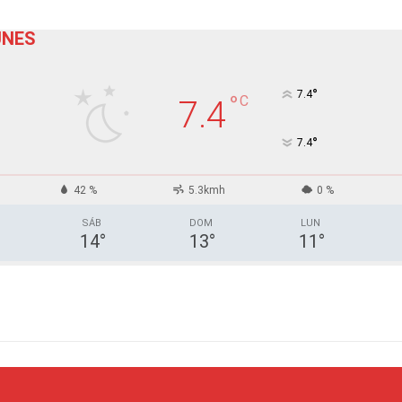
UNES
°
7.4
°
C
7.4
°
7.4
42 %
5.3kmh
0 %
SÁB
DOM
LUN
14
°
13
°
11
°