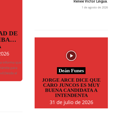
Renee Víctor Lingua.
1 de agosto de 2026
AD DE
MBA…
A
2026
ba informa que
trámite para
Deán Funes
ivil.Desde el
JORGE ARCE DICE QUE
CARO JUNCOS ES MUY
BUENA CANDIDATA A
INTENDENTA
31 de julio de 2026