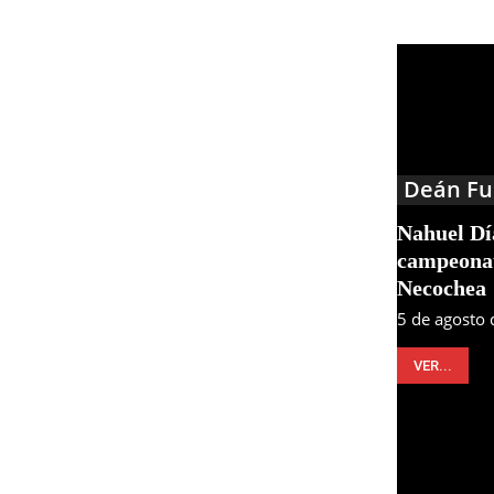
Deán Fu
Nahuel Día
campeonat
Necochea
5 de agosto
VER...