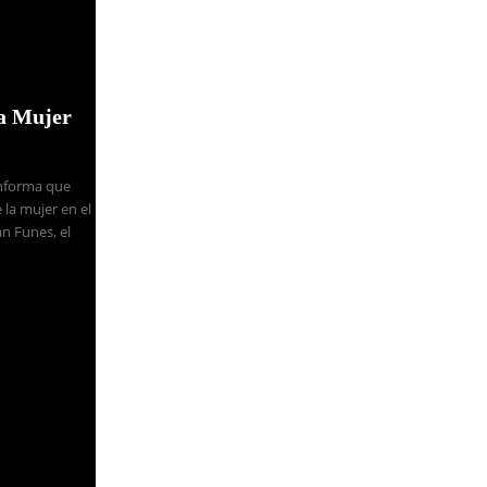
la Mujer
Informa que
 la mujer en el
n Funes, el