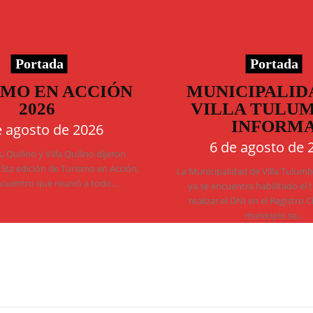
Portada
Portada
SMO EN ACCIÓN
MUNICIPALID
2026
VILLA TULU
INFORM
e agosto de 2026
6 de agosto de 
 Quilino y Villa Quilino dijeron
 5ta edición de Turismo en Acción,
La Municipalidad de Villa Tulum
ncuentro que reunió a todo...
ya se encuentra habilitado el 
realizar el DNI en el Registro C
municipio se...