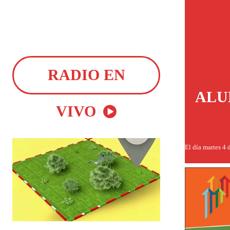
RADIO EN
ALU
VIVO
El día martes 4 