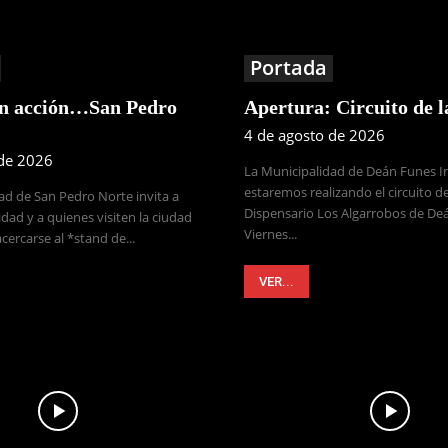
Portada
en acción…San Pedro
Apertura: Circuito de 
4 de agosto de 2026
 de 2026
La Municipalidad de Deán Funes 
estaremos realizando el circuito de
ad de San Pedro Norte invita a
Dispensario Los Algarrobos de Deá
dad y a quienes visiten la ciudad
Viernes...
cercarse al *stand de...
VER...