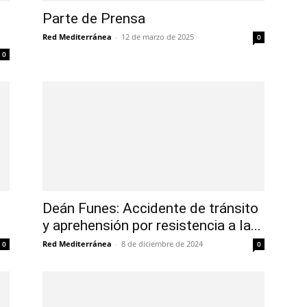
Parte de Prensa
Red Mediterránea
-
12 de marzo de 2025
0
0
Deán Funes: Accidente de tránsito
y aprehensión por resistencia a la...
Red Mediterránea
-
8 de diciembre de 2024
0
0