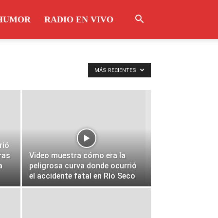
HUMOR
RADIO EN VIVO
MÁS RECIENTES
rió
ras
Video muestra cómo era la
a
peligrosa curva donde ocurrió
el accidente fatal en Río Seco