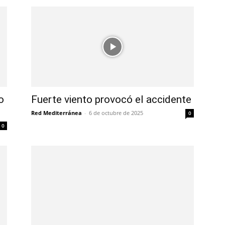
o
Fuerte viento provocó el accidente
Red Mediterránea
-
6 de octubre de 2025
0
0