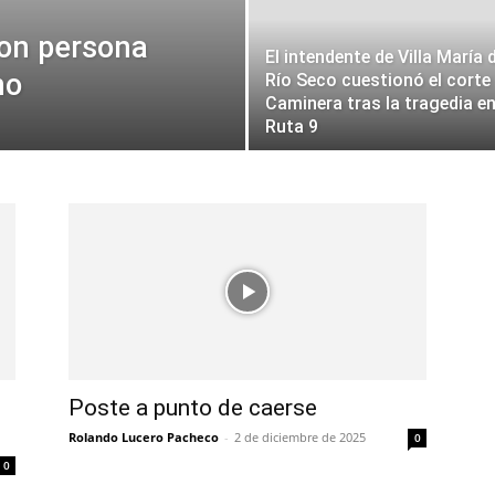
con persona
El intendente de Villa María 
no
Río Seco cuestionó el corte
Caminera tras la tragedia e
Ruta 9
Poste a punto de caerse
Rolando Lucero Pacheco
-
2 de diciembre de 2025
0
0