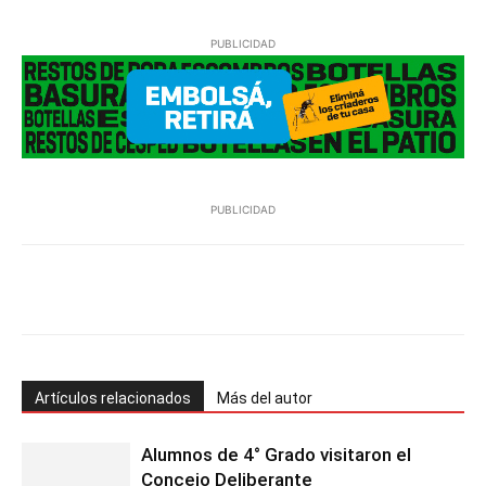
PUBLICIDAD
PUBLICIDAD
Facebook
Twitter
Pinterest
Wh
Artículos relacionados
Más del autor
Alumnos de 4° Grado visitaron el
Concejo Deliberante