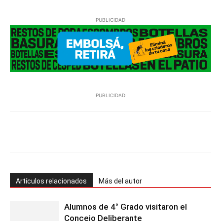
PUBLICIDAD
PUBLICIDAD
Facebook
Twitter
Pinterest
Wh
Artículos relacionados
Más del autor
Alumnos de 4° Grado visitaron el
Concejo Deliberante